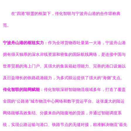
在“四港”联盟的框架下，传化智联与宁波舟山港的合作堪称典
范。
宁波舟山港的枢纽实力
：作为全球货物吞吐量第一大港，宁波舟山港
拥有得天独厚的深水岸线资源和密集的国际航线网络，是连接中国与
世界贸易的海上门户。其强大的集装箱处理能力、完善的港口设施以
及日益增长的铁路疏港能力，为多式联运提供了强大的“海侧”支点。
传化智联的陆网赋能
：传化智联深耕智能物流领域多年，打造了覆盖
全国的“公路港”城市物流中心网络和数字货运平台。这张庞大的陆运
网络能够高效集结、分拨来自内陆腹地的货源，并通过智能调度系
统，实现公路运输与港口、铁路节点的无缝对接，精准解决物流“最先