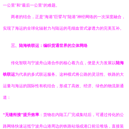
一公里”和“最后一公里”的难题。
两者的结合，正是“海港”巨擘与“陆港”神经网络的一次深度融合，
实现了海运的全球化辐射力与陆运的毛细血管式渗透力的完美互补。
三、陆海铁联运：编织货通世界的立体网络
传化智联与宁波舟山港合作的核心着力点，便是大力发展以
陆海
铁联运
为代表的多式联运服务。这种模式将公路的灵活性、铁路的大
运量与海运的国际性有机结合，形成了高效、经济、绿色的物流新通
道：
“无缝衔接”提升效率
：货物在内陆工厂完成集结后，可通过传化的公
路网络快速运抵宁波舟山港周边的铁路站场或港口前沿堆场，直接装