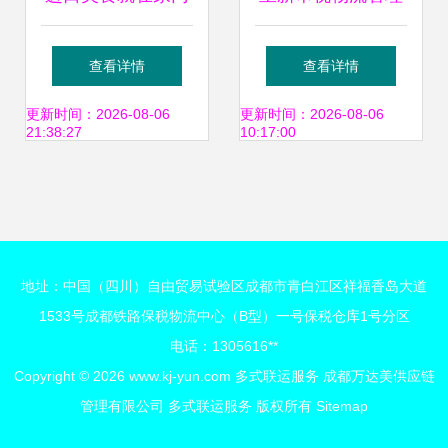
口！江阴进境肉类
专业 多式联运的真
查看详情
查看详情
指定监管场地获批
正意义在哪里
更新时间：2026-08-06
更新时间：2026-08-06
21:38:27
10:17:00
多式联运服务助力
地址：中国（四川）自由贸易试验区成都市青白江区祥福香岛大道
1533号成都铁路保税物流中心（B型）一号保税仓库1号分区
电话：1305616**
Copyright © 2026
www.kj-yun.com
多式联运服务
成都万达美供应链
管理有限公司
多式联运服务
版权所有
Sitemap